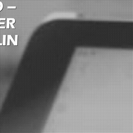
 –
ER
IN