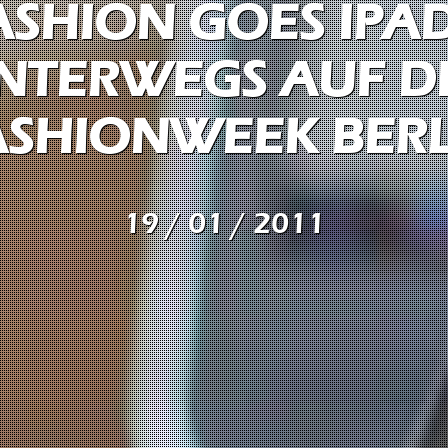
ASHION GOES IPAD
NTERWEGS AUF D
ASHIONWEEK BERL
19 / 01 / 2011