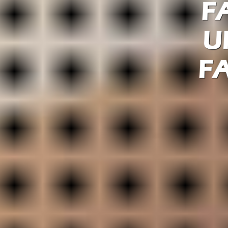
F
U
F