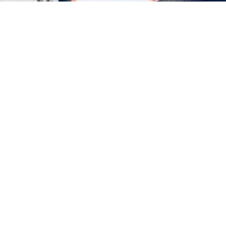
Share this...
Sowohl Kommentare, als auch Trackbacks sind geschlossen.
Archive
April 2020
Juli 2018
Juni 2018
Dezember 2017
Mai 2016
Dezember 2015
November 2015
Mai 2015
Dezember 2014
Oktober 2014